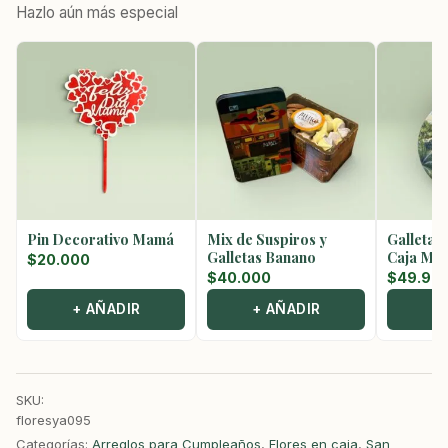
Hazlo aún más especial
Pin Decorativo Mamá
Mix de Suspiros y
Galletas
Galletas Banano
Caja Met
$
20.000
$
40.000
$
49.90
+ AÑADIR
+ AÑADIR
+
SKU:
floresya095
Categorías:
Arreglos para Cumpleaños
,
Flores en caja
,
San