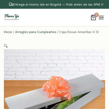
Entrega el mismo día en Bogotá — Pide antes de las 4PM
0
Inicio
/
Arreglos para Cumpleaños
/ Caja Rosas Amarillas X 12
🔍