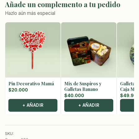
Añade un complemento a tu pedido
Hazlo aún más especial
Pin Decorativo Mamá
Mix de Suspiros y
Galletas
Galletas Banano
Caja Met
$
20.000
$
40.000
$
49.90
+ AÑADIR
+ AÑADIR
+
SKU: