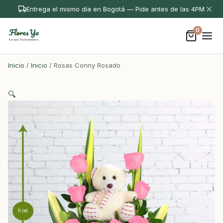
Entrega el mismo día en Bogotá — Pide antes de las 4PM
0
Inicio
/
Inicio
/ Rosas Conny Rosado
🔍