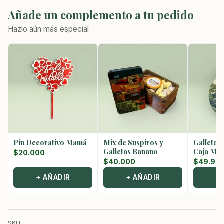
Añade un complemento a tu pedido
Hazlo aún más especial
Pin Decorativo Mamá
Mix de Suspiros y
Galletas
Galletas Banano
Caja Met
$
20.000
$
40.000
$
49.90
+ AÑADIR
+ AÑADIR
+
SKU: