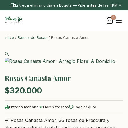
Entrega el mismo día en Bogotá — Pide antes de las 4PM
0
Inicio
/
Ramos de Rosas
/ Rosas Canasta Amor
🔍
Rosas Canasta Amor
$
320.000
Entrega mañana
Flores frescas
Pago seguro
🌹 Rosas Canasta Amor: 36 rosas de Frescura y
elegancia natural. ✨ elaborado con rosas premium.