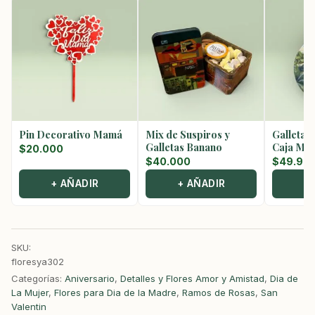
Pin Decorativo Mamá
Mix de Suspiros y
Galletas
Galletas Banano
Caja Met
$
20.000
$
40.000
$
49.90
+ AÑADIR
+ AÑADIR
+
SKU:
floresya302
Categorías:
Aniversario
,
Detalles y Flores Amor y Amistad
,
Dia de
La Mujer
,
Flores para Dia de la Madre
,
Ramos de Rosas
,
San
Valentin