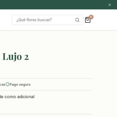
0
Buscar
por:
 Lujo 2
scas
Pago seguro
de como adicional