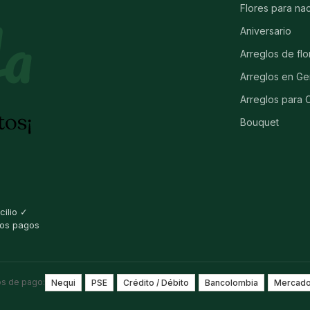
Flores para na
Aniversario
Arreglos de flo
Arreglos en Ge
Arreglos para
Bouquet
cilio ✓
mos pagos
s de pago:
Nequi
PSE
Crédito / Débito
Bancolombia
Mercado