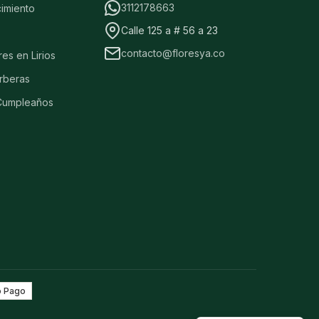
3112178663
cimiento
Calle 125 a # 56 a 23
contacto@floresya.co
res en Lirios
rberas
 Cumpleaños
 Pago