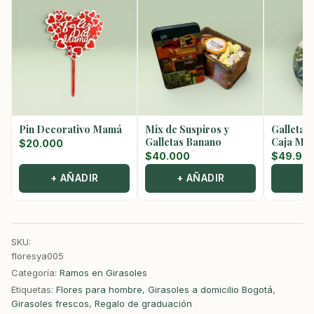
Pin Decorativo Mamá
Mix de Suspiros y
Galletas
Galletas Banano
Caja Met
$
20.000
$
40.000
$
49.90
+ AÑADIR
+ AÑADIR
+
SKU:
floresya005
Categoría:
Ramos en Girasoles
Etiquetas:
Flores para hombre
,
Girasoles a domicilio Bogotá
,
Girasoles frescos
,
Regalo de graduación