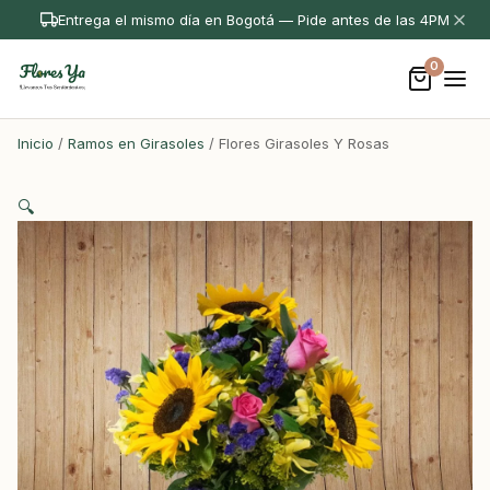
Entrega el mismo día en Bogotá — Pide antes de las 4PM
0
Inicio
/
Ramos en Girasoles
/ Flores Girasoles Y Rosas
🔍