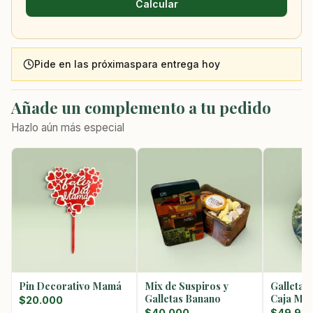
Calcular
Pide en las próximas
para entrega hoy
Añade un complemento a tu pedido
Hazlo aún más especial
Pin Decorativo Mamá
Mix de Suspiros y
Galletas
Galletas Banano
Caja Met
$
20.000
$
40.000
$
49.90