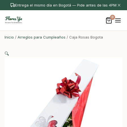
Entrega el mismo día en Bogotá — Pide antes de las 4PM
0
Inicio
/
Arreglos para Cumpleaños
/ Caja Rosas Bogota
🔍