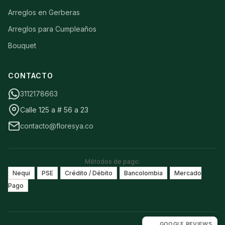
Arreglos en Gerberas
Arreglos para Cumpleaños
Bouquet
CONTACTO
3112178663
Calle 125 a # 56 a 23
contacto@floresya.co
Métodos de pago:
Nequi
PSE
Crédito / Débito
Bancolombia
Mercado
Pago
GOOGLE REVIEWS