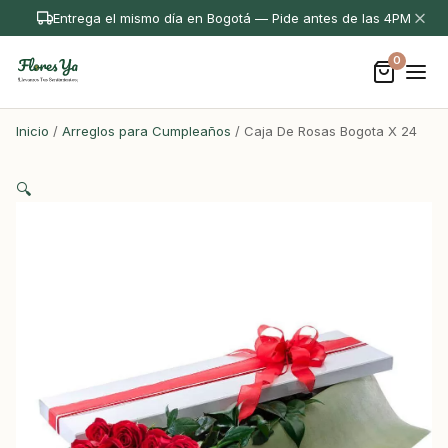
Entrega el mismo día en Bogotá — Pide antes de las 4PM
0
Inicio
/
Arreglos para Cumpleaños
/ Caja De Rosas Bogota X 24
🔍