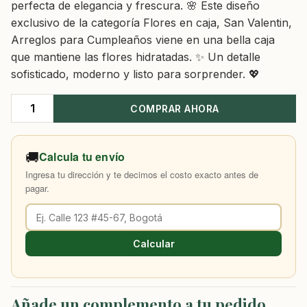
perfecta de elegancia y frescura. 🌸 Este diseño
exclusivo de la categoría Flores en caja, San Valentin,
Arreglos para Cumpleaños viene en una bella caja
que mantiene las flores hidratadas. ✨ Un detalle
sofisticado, moderno y listo para sorprender. 💖
COMPRAR AHORA
Caja
De
Rosas
🚚
Calcula tu envío
Bogota
Ingresa tu dirección y te decimos el costo exacto antes de
X
pagar.
24
cantidad
Calcular
Añade un complemento a tu pedido