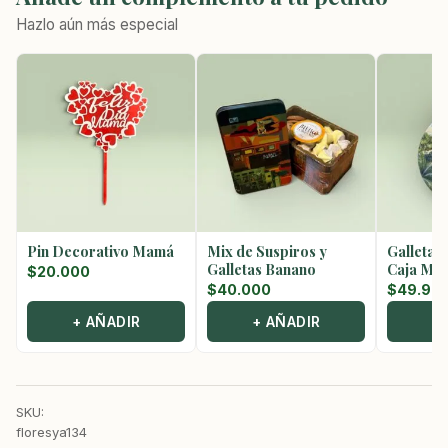
Hazlo aún más especial
Pin Decorativo Mamá
Mix de Suspiros y
Galletas
Galletas Banano
Caja Met
$
20.000
$
40.000
$
49.90
+ AÑADIR
+ AÑADIR
+
SKU:
floresya134