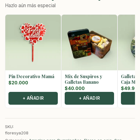
Hazlo aún más especial
Pin Decorativo Mamá
Mix de Suspiros y
Galletas
Galletas Banano
Caja Met
$
20.000
$
40.000
$
49.90
+ AÑADIR
+ AÑADIR
+
SKU:
floresya208