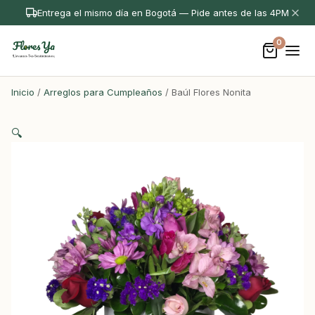
Entrega el mismo día en Bogotá — Pide antes de las 4PM
0
Inicio
/
Arreglos para Cumpleaños
/ Baúl Flores Nonita
🔍