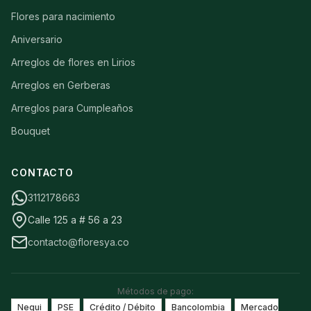
Flores para nacimiento
Aniversario
Arreglos de flores en Lirios
Arreglos en Gerberas
Arreglos para Cumpleaños
Bouquet
CONTACTO
3112178663
Calle 125 a # 56 a 23
contacto@floresya.co
Métodos de pago:
Nequi
PSE
Crédito / Débito
Bancolombia
Mercado