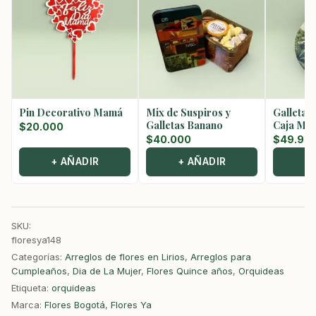
Pin Decorativo Mamá
Mix de Suspiros y
Galletas
Galletas Banano
Caja Met
$
20.000
$
40.000
$
49.90
+ AÑADIR
+ AÑADIR
+
SKU:
floresya148
Categorías:
Arreglos de flores en Lirios
,
Arreglos para
Cumpleaños
,
Dia de La Mujer
,
Flores Quince años
,
Orquideas
Etiqueta:
orquideas
Marca:
Flores Bogotá
,
Flores Ya