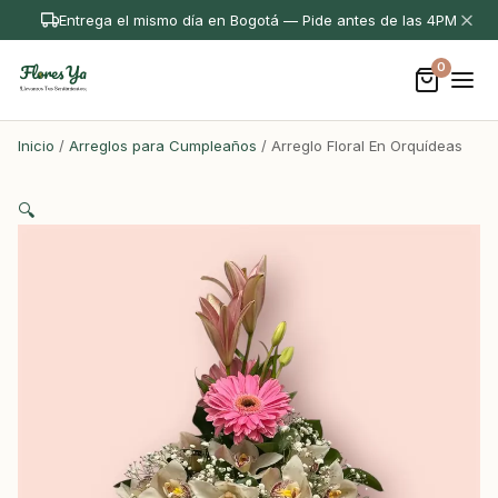
Entrega el mismo día en Bogotá — Pide antes de las 4PM
0
Inicio
/
Arreglos para Cumpleaños
/ Arreglo Floral En Orquídeas
🔍