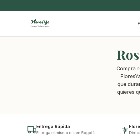
F
Ros
Compra ro
FloresYa
que duran
quieres q
Entrega Rápida
Flor
Entrega el mismo día en Bogotá
Direc