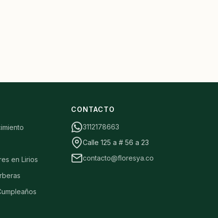
S
CONTACTO
3112178663
cimiento
Calle 125 a # 56 a 23
contacto@floresya.co
res en Lirios
rberas
 Cumpleaños