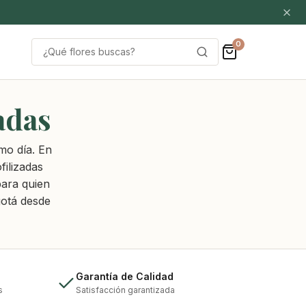
0
Buscar
por:
adas
mo día. En
filizadas
para quien
gotá desde
Garantía de Calidad
s
Satisfacción garantizada