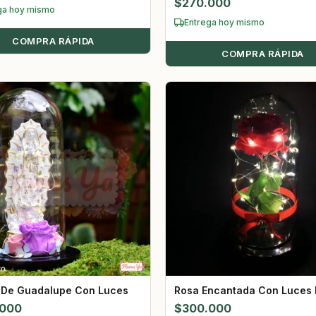
$
270.000
ga hoy mismo
Entrega hoy mismo
COMPRA RÁPIDA
COMPRA RÁPIDA
 De Guadalupe Con Luces
Rosa Encantada Con Luces 
.000
$
300.000