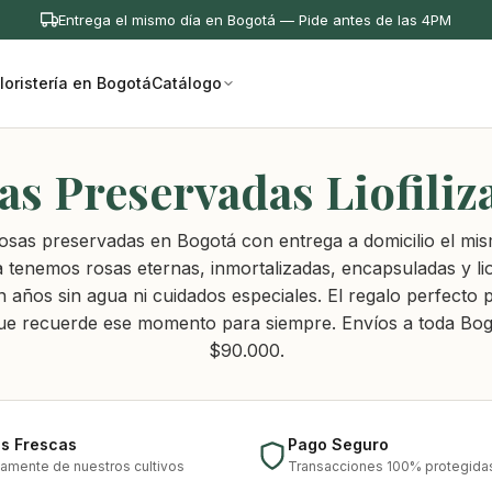
Entrega el mismo día en Bogotá — Pide antes de las 4PM
loristería en Bogotá
Catálogo
as Preservadas Liofiliz
sas preservadas en Bogotá con entrega a domicilio el mis
 tenemos rosas eternas, inmortalizadas, encapsuladas y lio
 años sin agua ni cuidados especiales. El regalo perfecto 
ue recuerde ese momento para siempre. Envíos a toda Bo
$90.000.
es Frescas
Pago Seguro
tamente de nuestros cultivos
Transacciones 100% protegida