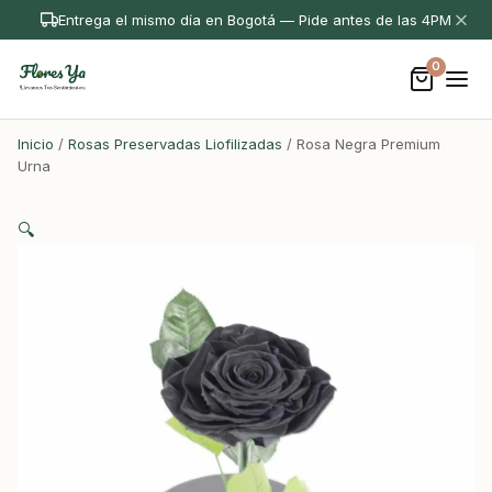
Entrega el mismo día en Bogotá — Pide antes de las 4PM
0
Inicio
/
Rosas Preservadas Liofilizadas
/ Rosa Negra Premium
Urna
🔍