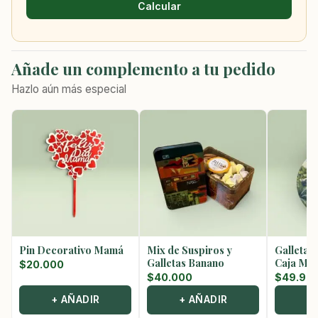
Calcular
Añade un complemento a tu pedido
Hazlo aún más especial
Pin Decorativo Mamá
Mix de Suspiros y
Galletas
Galletas Banano
Caja Met
$
20.000
$
40.000
$
49.90
+ AÑADIR
+ AÑADIR
+