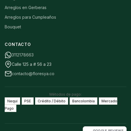
Arreglos en Gerberas
Arreglos para Cumpleaños
Bouquet
CONTACTO
3112178663
Calle 125 a # 56 a 23
contacto@floresya.co
Métodos de pago:
Nequi
PSE
Crédito / Débito
Bancolombia
Mercado
Pago
GOOGLE REVIEWS