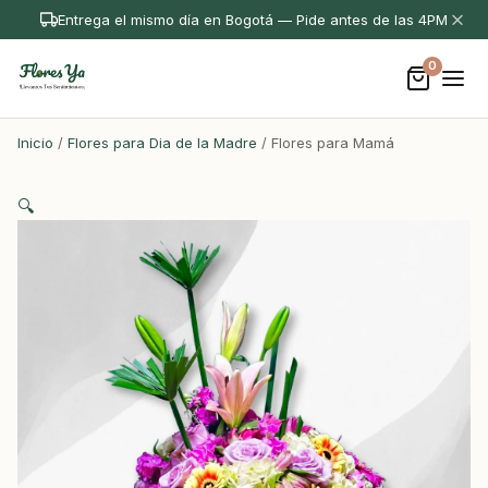
Entrega el mismo día en Bogotá — Pide antes de las 4PM
0
Inicio
/
Flores para Dia de la Madre
/ Flores para Mamá
🔍