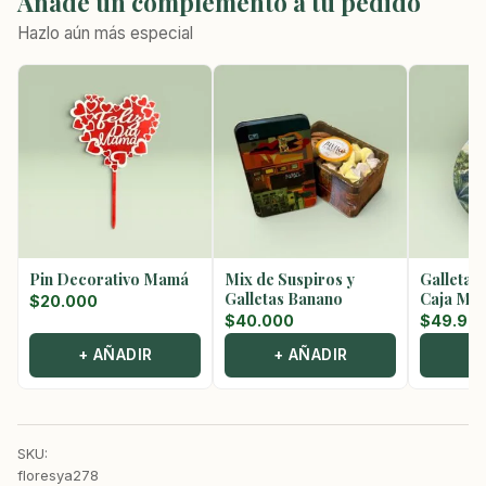
Añade un complemento a tu pedido
Hazlo aún más especial
Pin Decorativo Mamá
Mix de Suspiros y
Galletas
Galletas Banano
Caja Met
$
20.000
$
40.000
$
49.90
+ AÑADIR
+ AÑADIR
+
SKU:
floresya278