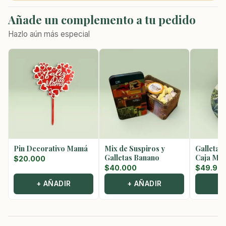
Añade un complemento a tu pedido
Hazlo aún más especial
Pin Decorativo Mamá
Mix de Suspiros y
Galletas
Galletas Banano
Caja Met
$
20.000
$
40.000
$
49.90
+ AÑADIR
+ AÑADIR
+