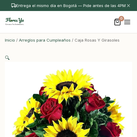
Entrega el mismo día en Bogotá — Pide antes de las 4PM
0
Inicio
/
Arreglos para Cumpleaños
/ Caja Rosas Y Girasoles
🔍