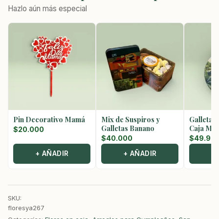
Hazlo aún más especial
Pin Decorativo Mamá
Mix de Suspiros y
Galletas
Galletas Banano
Caja Met
$
20.000
$
40.000
$
49.90
+ AÑADIR
+ AÑADIR
+
SKU:
floresya267