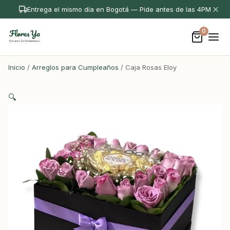
Entrega el mismo día en Bogotá — Pide antes de las 4PM
0
Inicio
/
Arreglos para Cumpleaños
/ Caja Rosas Eloy
🔍