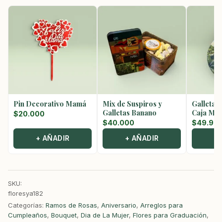
Pin Decorativo Mamá
Mix de Suspiros y
Galletas
Galletas Banano
Caja Met
$
20.000
$
40.000
$
49.90
+ AÑADIR
+ AÑADIR
+
SKU:
floresya182
Categorías:
Ramos de Rosas
,
Aniversario
,
Arreglos para
Cumpleaños
,
Bouquet
,
Dia de La Mujer
,
Flores para Graduación
,