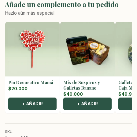
Añade un complemento a tu pedido
Hazlo aún más especial
Pin Decorativo Mamá
Mix de Suspiros y
Galletas
Galletas Banano
Caja Met
$
20.000
$
40.000
$
49.90
+ AÑADIR
+ AÑADIR
+
SKU: