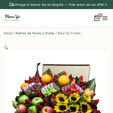
Entrega el mismo día en Bogotá — Pide antes de las 4PM
0
Inicio
/
Ramos de flores y frutas
/ Baul De Frutas
🔍