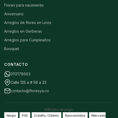
Flores para nacimiento
Aniversario
Arreglos de flores en Lirios
Arreglos en Gerberas
Arreglos para Cumpleaños
Bouquet
CONTACTO
3112178663
Calle 125 a # 56 a 23
contacto@floresya.co
Métodos de pago:
Nequi
PSE
Crédito / Débito
Bancolombia
Mercado