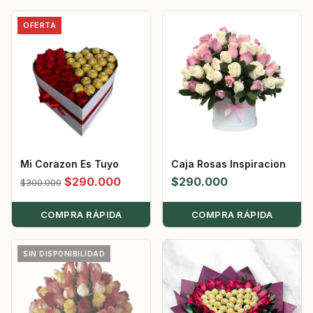
OFERTA
Mi Corazon Es Tuyo
Caja Rosas Inspiracion
El
El
$
290.000
$
290.000
$
300.000
precio
precio
COMPRA RÁPIDA
original
actual
COMPRA RÁPIDA
era:
es:
$300.000.
$290.000.
SIN DISPONIBILIDAD