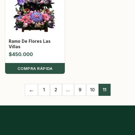
Ramo De Flores Las
Villas
$
450.000
COMPRA RÁPIDA
←
1
2
…
9
10
11