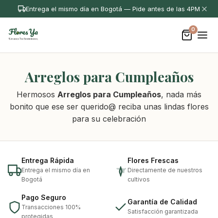
Entrega el mismo día en Bogotá — Pide antes de las 4PM
0
Arreglos para Cumpleaños
Hermosos
Arreglos para Cumpleaños
, nada más
bonito que ese ser querido@ reciba unas lindas flores
para su celebración
Entrega Rápida
Flores Frescas
Entrega el mismo día en
Directamente de nuestros
Bogotá
cultivos
Pago Seguro
Garantía de Calidad
Transacciones 100%
Satisfacción garantizada
protegidas